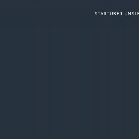
START
ÜBER UNS
L