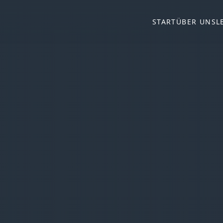
START
ÜBER UNS
L